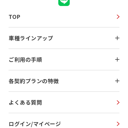
TOP
車種ラインアップ
N-VAN e:
ご利用の手順
N-ONE e:
ご利用の手順
各契約プランの特徴
INSIGHT
Honda Carsのお店を探す
Super-ONE
各契約プランの特徴
よくある質問
自動車保険について
PRELUDE
バリュープランのご契約
EVの補助金について
ログイン/マイページ
一括払いプランのご契約