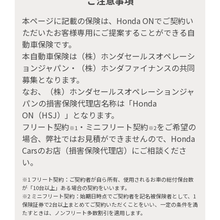
ご注意事項
本ページに記載の保険は、Honda ONでご契約い
ただいたお客様専用にご提案することができる自
動車保険です。
本自動車保険は（株）ホンダセールスオペレーシ
ョンジャパン・（株）ホンダファイナンスの共同
募集となります。
なお、（株）ホンダセールスオペレーションジャ
パンの損害保険代理店名称は「Honda
ON（HSJ）」となります。
フリート契約
・ミニフリート契約
をご希望の
※1
※2
場合、弊社ではお見積ができませんので、Honda
Carsのお店（損害保険代理店）にご相談くださ
い。
※1 フリート契約：ご契約者が自ら所有、使用されるお車の総付保台数
が「10台以上」ある場合の契約をいいます。
※2 ミニフリート契約：始期日時点でご契約者を記名被保険者として、1
保険証券で2台以上まとめてご契約いただくことをいい、一定の条件を満
たすときは、ノンフリート多数割引を適用します。