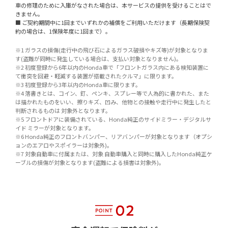
車の修理のために入庫がなされた場合は、本サービスの提供を受けることはで
きません。
■ ご契約期間中に1回までいずれかの補償をご利用いただけます（長期保険契
約の場合は、1保険年度に1回まで）。
※1 ガラスの損傷(走行中の飛び石によるガラス破損やキズ等)が対象となりま
す(盗難が同時に発生している場合は、支払い対象となりません)。
※2 初度登録から6年以内のHonda車で「フロントガラス内にある検知装置に
て衝突を回避・軽減する装置が搭載されたクルマ」に限ります。
※3 初度登録から3年以内のHonda車に限ります。
※4 落書きとは、コイン、釘、ペンキ、スプレー等で人為的に書かれた、また
は描かれたものをいい、擦りキズ、凹み、他物との接触や走行中に発生したと
判断されるものは 対象外となります。
※5 フロントドアに装備されている、Honda純正のサイドミラー・デジタルサ
イド ミラーが対象となります。
※6 Honda純正のフロントバンパー、リアバンパーが対象となります（オプシ
ョンのエアロやスポイラーは対象外)。
※7 対象自動車に付属または、対象 自動車購入と同時に購入したHonda純正ケ
ーブルの損傷が対象となります(盗難による損害は対象外)。