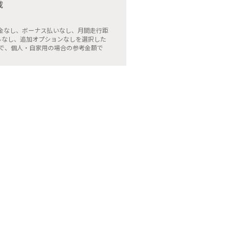
載
頭金なし、ボーナス払いなし、月間走行距
モルなし、追加オプションなしを選択した
で、個人・自家用の場合の参考金額で
駆動方式
2WD
ディカラー
ルブラック・パール