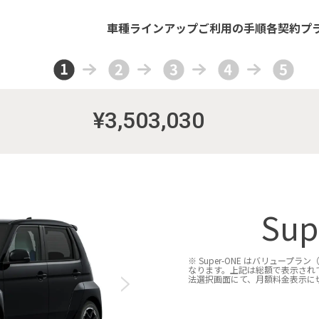
車種
ラインアップ
ご利用の
手順
各契約プ
¥3,503,030
Sup
※ Super-ONE はバリュープ
なります。上記は総額で表示され
法選択画面にて、月額料金表示に